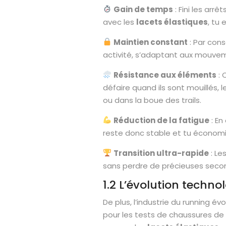
Gain de temps
: Fini les arrê
avec les
lacets élastiques
, tu 
Maintien constant
: Par cons
activité, s’adaptant aux mouvem
Résistance aux éléments
: 
défaire quand ils sont mouillés, 
ou dans la boue des trails.
Réduction de la fatigue
: En
reste donc stable et tu économis
Transition ultra-rapide
: Le
sans perdre de précieuses seco
1.2 L’évolution techn
De plus, l’industrie du running 
pour les tests de chaussures de 