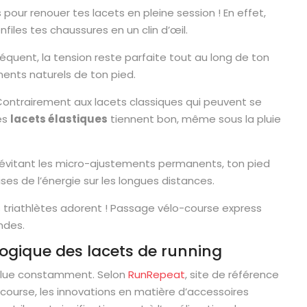
ts pour renouer tes lacets en pleine session ! En effet,
enfiles tes chaussures en un clin d’œil.
équent, la tension reste parfaite tout au long de ton
ents naturels de ton pied.
Contrairement aux lacets classiques qui peuvent se
les
lacets élastiques
tiennent bon, même sous la pluie
 évitant les micro-ajustements permanents, ton pied
es de l’énergie sur les longues distances.
s triathlètes adorent ! Passage vélo-course express
ndes.
ologique des lacets de running
évolue constamment. Selon
RunRepeat
, site de référence
course, les innovations en matière d’accessoires